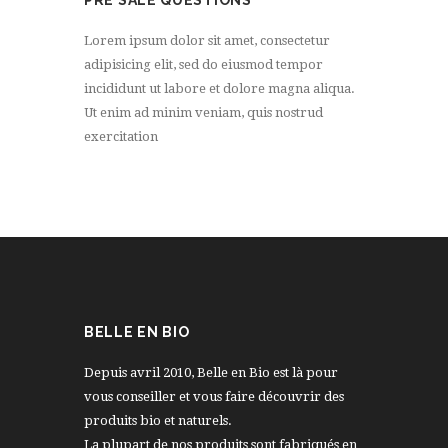
PRE SALE QUESTIONS
Lorem ipsum dolor sit amet, consectetur
adipisicing elit, sed do eiusmod tempor
incididunt ut labore et dolore magna aliqua.
Ut enim ad minim veniam, quis nostrud
exercitation
BELLE EN BIO
Depuis avril 2010, Belle en Bio est là pour
vous conseiller et vous faire découvrir des
produits bio et naturels.
La plupart de nos produits sont fabriqués en