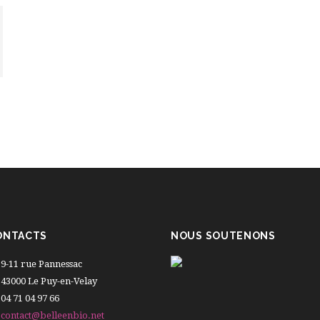
ONTACTS
NOUS SOUTENONS
9-11 rue Pannessac
43000 Le Puy-en-Velay
04 71 04 97 66
contact@belleenbio.net