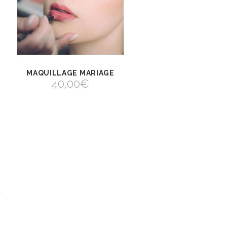
MAQUILLAGE MARIAGE
VIEW
SELECT
40,00
€
OPTIONS
SELECT OPTIONS