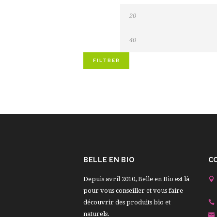
FILTRER
BELLE EN BIO
C
Depuis avril 2010, Belle en Bio est là
pour vous conseiller et vous faire
découvrir des produits bio et
naturels.