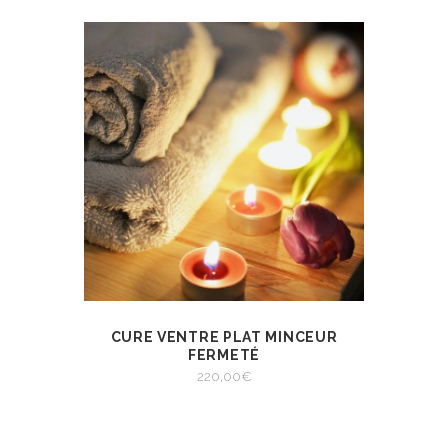
CURE VENTRE PLAT MINCEUR
VIEW
AJOUTER AU
FERMETÉ
PANIER
220,00
€
AJOUTER AU PANIER