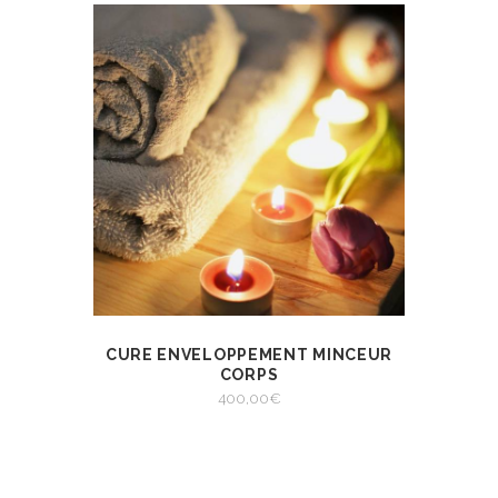
CURE ENVELOPPEMENT MINCEUR
VIEW
SELECT OPTIONS
CORPS
400,00
€