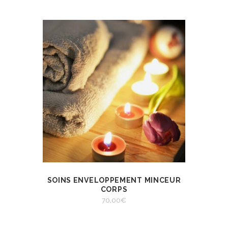
SOINS ENVELOPPEMENT MINCEUR
VIEW
SELECT OPTIONS
CORPS
70,00
€